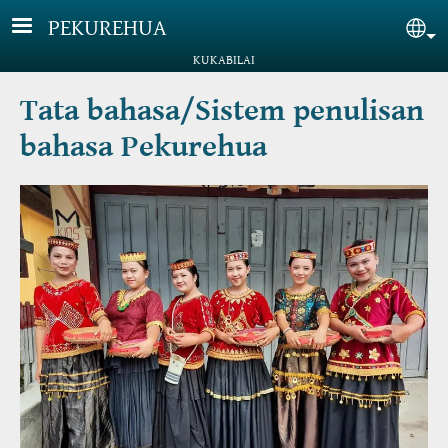
Lompat ke isi utama
PEKUREHUA
Sel
KUKABILAI
Tata bahasa/Sistem penulisan
bahasa Pekurehua