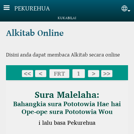
Lompat ke isi utama
PEKUREHUA
Sel
KUKABILAI
Alkitab Online
Disini anda dapat membaca Alkitab secara online