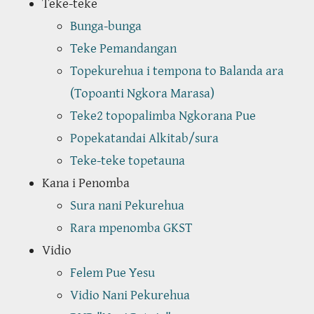
Teke-teke
Bunga-bunga
Teke Pemandangan
Topekurehua i tempona to Balanda ara
(Topoanti Ngkora Marasa)
Teke2 topopalimba Ngkorana Pue
Popekatandai Alkitab/sura
Teke-teke topetauna
Kana i Penomba
Sura nani Pekurehua
Rara mpenomba GKST
Vidio
Felem Pue Yesu
Vidio Nani Pekurehua