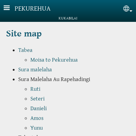
Skip to main content
PEKUREHUA
Sel
KUKABILAI
Site map
Tabea
Moisa to Pekurehua
Sura malelaha
Sura Malelaha Au Rapehadingi
Ruti
Seteri
Danieli
Amos
Yunu